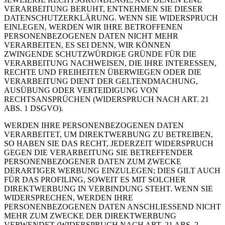
VERARBEITUNG BERUHT, ENTNEHMEN SIE DIESER
DATENSCHUTZERKLÄRUNG. WENN SIE WIDERSPRUCH
EINLEGEN, WERDEN WIR IHRE BETROFFENEN
PERSONENBEZOGENEN DATEN NICHT MEHR
VERARBEITEN, ES SEI DENN, WIR KÖNNEN
ZWINGENDE SCHUTZWÜRDIGE GRÜNDE FÜR DIE
VERARBEITUNG NACHWEISEN, DIE IHRE INTERESSEN,
RECHTE UND FREIHEITEN ÜBERWIEGEN ODER DIE
VERARBEITUNG DIENT DER GELTENDMACHUNG,
AUSÜBUNG ODER VERTEIDIGUNG VON
RECHTSANSPRÜCHEN (WIDERSPRUCH NACH ART. 21
ABS. 1 DSGVO).
WERDEN IHRE PERSONENBEZOGENEN DATEN
VERARBEITET, UM DIREKTWERBUNG ZU BETREIBEN,
SO HABEN SIE DAS RECHT, JEDERZEIT WIDERSPRUCH
GEGEN DIE VERARBEITUNG SIE BETREFFENDER
PERSONENBEZOGENER DATEN ZUM ZWECKE
DERARTIGER WERBUNG EINZULEGEN; DIES GILT AUCH
FÜR DAS PROFILING, SOWEIT ES MIT SOLCHER
DIREKTWERBUNG IN VERBINDUNG STEHT. WENN SIE
WIDERSPRECHEN, WERDEN IHRE
PERSONENBEZOGENEN DATEN ANSCHLIESSEND NICHT
MEHR ZUM ZWECKE DER DIREKTWERBUNG
VERWENDET (WIDERSPRUCH NACH ART. 21 ABS. 2